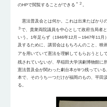
＊２
のHPで閲覧することができる
。
憲法普及会とは何か。これは出来たばかりの
３
で、貴衆両院議員を中心として政府当局者と
いう。1年足らず（1946年12月～1947年
及するために、講習会はもちろんのこと、映
アを用いていて憲法を理解してもらおうとし
残されていないが、早稲田大学演劇博物館に
憲法普及会が関わった劇台本が8つ残ってい
本で、そのうち一つだけが福岡のもの、平田
る。