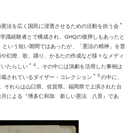
＊
憲法を広く国民に浸透させるための活動を担う会
学識経験者とで構成され、GHQの後押しもあったと
11月）という短い期間ではあったが、「憲法の精神」を普
画や幻燈、歌、踊り、かるたの作成など様々なメディ
＊４
ていたらしい
。その中には演劇を活用した事例は
＊５
所蔵されているダイザー・コレクション
の中に、
る。それらは山口県、佐賀県、福岡県で上演された台
汲月による『博多仁和加 新しい憲法 八景』であ