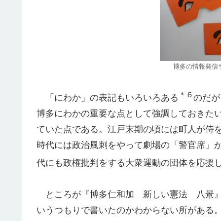
博多の情報発信
＊６
「にわか」の表記もいろいろある
のだが
博多にわかの重要な点として強調しておきた
ていた点である。江戸末期の頃には町人が侍
時代には政治風刺をやって劇場の「警官席」
代にも政権批判をする大衆運動の団体を応援
ところが『博多仁和加 新しい憲法 八景』
いうつもりで書いたのかわからない所がある。平