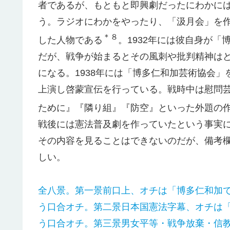
者であるが、もともと即興劇だったにわかに
う。ラジオにわかをやったり、「汲月会」を
＊８
した人物である
。1932年には彼自身が
だが、戦争が始まるとその風刺や批判精神は
になる。1938年には「博多仁和加芸術協会
上演し啓蒙宣伝を行っている。戦時中は慰問
ために』『隣り組』『防空』といった外題の
戦後には憲法普及劇を作っていたという事実
その内容を見ることはできないのだが、備考
しい。
全八景。第一景前口上、オチは「博多仁和加
う口合オチ。第二景日本国憲法字幕、オチは
う口合オチ。第三景男女平等・戦争放棄・信