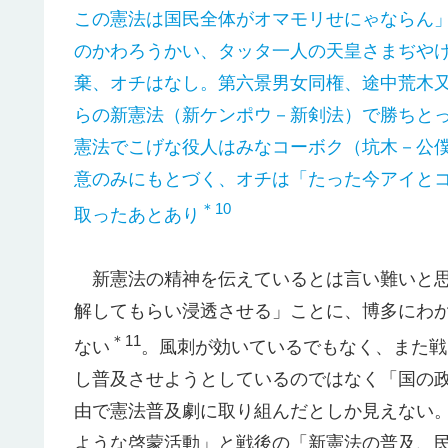
この憲法は国民全体がオマモリせにゃならん
のかわろうかい、タッタ一人の天皇さまぢや
棄、オチはなし。第六景男女同権、途中荒木
らの新憲法（新ケンポウ－新剣法）で勝ちと
憲法でこげな役人はみなコーボク（坑木－公
意のみにもとづく、オチは「たった今アイと
＊10
取ったあとあり
新憲法の精神を伝えているとは言い難いと思
解してもらい浸透させる」ことに、博多にわ
＊11
ない
。風刺が効いているでもなく、また戦
し普及させようとしているのではなく「国の
由で憲法普及劇に取り組んだとしか見えない
ような啓蒙活動」と戦後の「新憲法の普及、