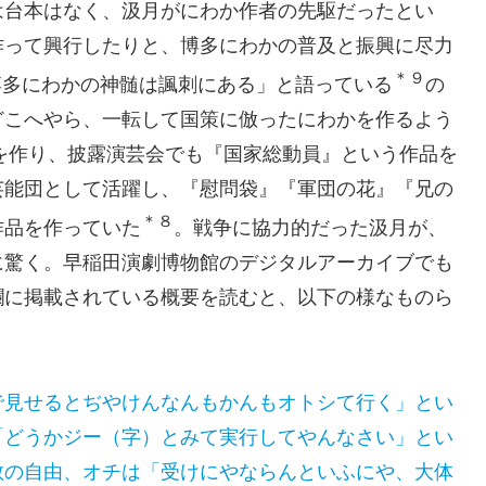
は台本はなく、汲月がにわか作者の先駆だったとい
作って興行したりと、博多にわかの普及と振興に尽力
＊９
「博多にわかの神髄は諷刺にある」と語っている
の
どこへやら、一転して国策に倣ったにわかを作るよう
」を作り、披露演芸会でも『国家総動員』という作品を
芸能団として活躍し、『慰問袋』『軍団の花』『兄の
＊８
作品を作っていた
。戦争に協力的だった汲月が、
に驚く。早稲田演劇博物館のデジタルアーカイブでも
欄に掲載されている概要を読むと、以下の様なものら
で見せるとぢやけんなんもかんもオトシて行く」とい
「どうかジー（字）とみて実行してやんなさい」とい
教の自由、オチは「受けにやならんといふにや、大体