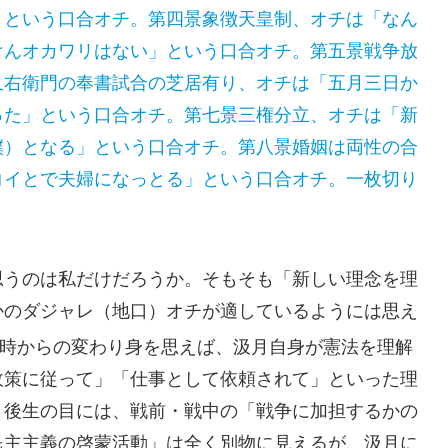
」という口合オチ。第四景象徴天皇制、オチは「なん
けんオカワリはない」という口合オチ。第五景戦争放
又右衛門の奉書試合の芝居有り、オチは「五月三日か
った」という口合オチ。第七景三権分立、オチは「新
僕）となる」という口合オチ。第八景婚姻は両性の合
コイとで夫婦になっとる」という口合オチ。一枚切り
うのは私だけだろうか。そもそも「新しい理念を理
かのダジャレ（地口）オチが適しているようには思え
時からの変わり身を思えば、汲月自身が憲法を理解
政策に従って」「仕事として依頼されて」といった理
。後生の目には、戦前・戦中の「戦争に加担するかの
民主主義の啓蒙活動」は全く別物に見えるが、汲月に