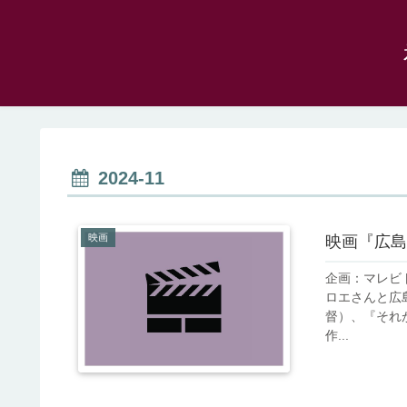
2024-11
映画
映画『広島
企画：マレビ
ロエさんと広
督）、『それがど
作...