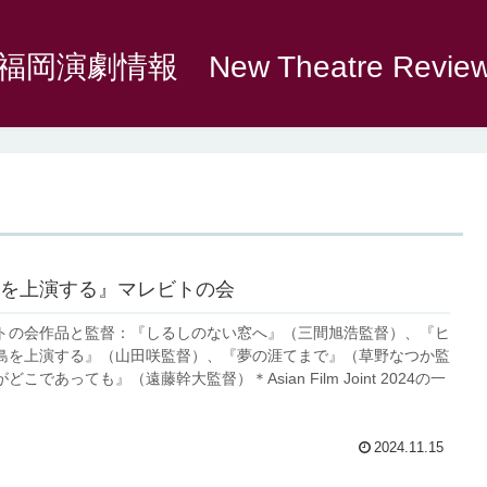
福岡演劇情報 New Theatre Revie
を上演する』マレビトの会
トの会作品と監督：『しるしのない窓へ』（三間旭浩監督）、『ヒ
島を上演する』（山田咲監督）、『夢の涯てまで』（草野なつか監
こであっても』（遠藤幹大監督）＊Asian Film Joint 2024の一
2024.11.15