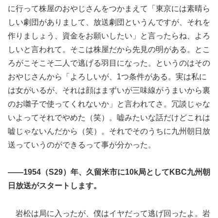
に行って株屋のおやじさんをつかまえて「東京には素晴ら
しい劇団がありまして、放送劇団というんですが、それを
作りましょう、資金をお願いしたい」と言ったらね、よろ
しいと言われて。そこは株屋だから先見の明がある。とこ
ろがこそこそ二人で逃げる羽目になった。というのはその
おやじさんから「よろしいが、1つ条件がある。実は私に
は女がいるが、それは顔はまずいが三味線がうまいから裏
のお囃子で使ってくれないか」と言われてさ。冗談じゃな
いよってそれでやめた（笑）。嘘みたいな話だけどこれは
嘘じゃないんだから（笑）。それでそのうちに九州朝日放
送っていうのができるって事が分かった。
――1954（S29）年、久留米市に10k局としてKBC九州朝
日放送がスタートします。
岩松は局に入ったが、僕はイヤだって逃げ回ったよ。岩