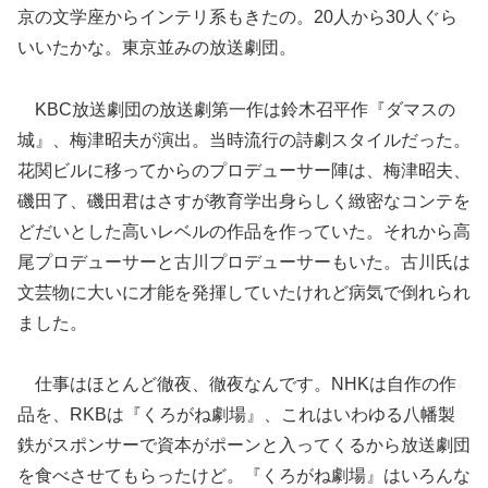
京の文学座からインテリ系もきたの。20人から30人ぐら
いいたかな。東京並みの放送劇団。
KBC放送劇団の放送劇第一作は鈴木召平作『ダマスの
城』、梅津昭夫が演出。当時流行の詩劇スタイルだった。
花関ビルに移ってからのプロデューサー陣は、梅津昭夫、
磯田了、磯田君はさすが教育学出身らしく緻密なコンテを
どだいとした高いレベルの作品を作っていた。それから高
尾プロデューサーと古川プロデューサーもいた。古川氏は
文芸物に大いに才能を発揮していたけれど病気で倒れられ
ました。
仕事はほとんど徹夜、徹夜なんです。NHKは自作の作
品を、RKBは『くろがね劇場』、これはいわゆる八幡製
鉄がスポンサーで資本がポーンと入ってくるから放送劇団
を食べさせてもらったけど。『くろがね劇場』はいろんな