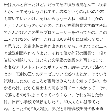
松は入れと言ったけど。だってその頃放送局なんて…役者
とか…ってそういう時代です。岩松というのはLKの台本
も書いていたわけ。それからもう一人ね、磯田了（かの
と）くんというのがいたの。これが福岡教育大学商学科出
てたんだけどこの男もプロデューサーをやってたの。この
二人だけなの、制作。これはKBCの社史には載ってない
と思うよ、久留米族に弾き出されたから。それでこの二人
と放送劇団を作ろうよと。それで僕が外部の団長で、僕と
岩松で相談して、ほとんど文学座の答案を丸写しにして、
有名なアリストテレスのポエティカ、詩学について述べよ
とか、悲劇の三つのテーゼについて述べよとか、そういう
試験にしたの。ところが当時はみんなよく知ってるの。わ
かるわけ。だから富士山の高さは何メートルかって、それ
で落ちるのが決まってっていうくらい。それを写したわ
け。日吉小学校で試験をしたの。50人くらいは来てた
ね。とったのが15人程度。男だと明善高校出身の坂田直