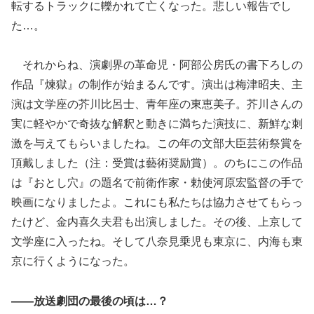
転するトラックに轢かれて亡くなった。悲しい報告でし
た…。
それからね、演劇界の革命児・阿部公房氏の書下ろしの
作品『煉獄』の制作が始まるんです。演出は梅津昭夫、主
演は文学座の芥川比呂士、青年座の東恵美子。芥川さんの
実に軽やかで奇抜な解釈と動きに満ちた演技に、新鮮な刺
激を与えてもらいましたね。この年の文部大臣芸術祭賞を
頂戴しました（注：受賞は藝術奨励賞）。のちにこの作品
は『おとし穴』の題名で前衛作家・勅使河原宏監督の手で
映画になりましたよ。これにも私たちは協力させてもらっ
たけど、金内喜久夫君も出演しました。その後、上京して
文学座に入ったね。そして八奈見乗児も東京に、内海も東
京に行くようになった。
――放送劇団の最後の頃は…？