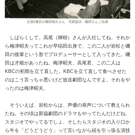
左側2番目が園田晴久さん 写真提供・園田さんご自身
しばらくして、高尾（輝樹）さんが入社してね、それか
ら梅津昭夫ってこれが早稲田出身で、この二人が岩松と磯
田の後輩という形でプロデューサーとして入ってきた。磯
田は才能があったね。梅津昭夫、高尾君、この二人は
KBCの初期を立て直した。KBCを立て直して食べさせた
のはこう言っちゃ悪いけど放送劇団なんですよ。それをや
ったのは梅津昭夫。
そういえば、岩松からは、声優の発声について教えられ
たね。その頃は新協劇団のドラマもやってたんだけどね、
スタジオでやってるでしょ、そしたらスタジオの入り口か
ら牛を「どうどうどう」って言いながら紐を引っ張る演技