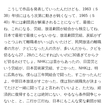
こうして作品を発表していったんだけども、1963（Ｓ
38）年頃にはもう次第に動きが鈍くなって、1965（Ｓ
40）年には劇団員が解雇されることになって。最後に
ね、これになる、労組。放送劇団が組合から独立してね、
日本で最初で最後じゃないかな、放送劇団労組。炭鉱がず
っとつぶれて離職者がいっぱいいたけど、民間放送の離職
者の方が、クビになった人の方が、多いんだから。クビを
切るなら27，28のころにすればいいのに30過ぎてからク
ビ切るわけでしょ。NHKには昔からあったの、日芸労と
いう労組が。日本芸術家労組。すごかった、NHKは。特
に広島がね。僕らは三年間組合で闘った。すごかったんだ
よ。中部日本放送がすごかった。僕は別の就職先が決まっ
てたけど一緒に闘ってよと言われていいよと。ただね、経
済的に復帰することは絶対にない、やるなら条件闘争じゃ
ないと、と。二行か三行ね、日本にもこんな変な劇団が組