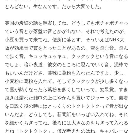
とんどない。生なんです。だから大変でした。
英国の炭鉱の話を翻案してね、どうしてもポチャポチャっ
ていう音とか落盤の音とかが出ない、それで考えたのが、
小豆を買って来てね、便所に落とす。そういえばNHK大
阪が効果音で賞をとったことがあるの。雪を踏む音。踏ん
で歩く音。キュッキュッキュ、クックックという音になる
でしょ、暗い夜道、彼女のところに忍んでいく音、泥棒で
もいいんだけどさ、藁靴に葛粉を入れたんですよ、少し。
小麦粉に葛粉を入れて。そしてクックックが少し多くなっ
て雪が熱くなったら葛粉を多くしていって。効果賞。すき
焼きは濡れた雑巾の上にやかんを置いてジャーって。芸者
を口説く役の時にはとっくりのトクトクトクって音が出な
いんだよ、どうしても。新聞紙をいっぱい入れてね、それ
を細かくちぎってね、後ろには大きなのをちぎって入れる
とね「トクトクトク」。僕が考えたのはね、キャバレーな