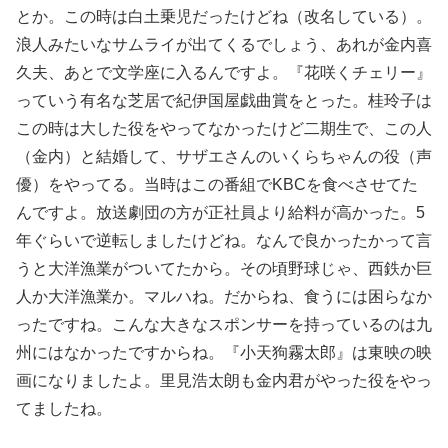
とか。この時は白土乗児だったけどね（改名している）。
浪人みたいなサムライが出てくるでしょう、あれが金内喜
久夫、あとで文学座に入るんですよ。『花咲くチェリー』
っていう有名な芝居で紀伊国屋戯曲賞をとった。桂玲子は
この時は大した役をやってなかったけど二期生で、この人
（金内）と結婚して、サザエさんのいくらちゃんの役（声
優）をやってる。当時はこの番組でKBCを食べさせてた
んですよ。放送劇団の方が正社員より給料が高かった。5
年ぐらいで逆転しましたけどね。なんで良かったかって言
うと大洋漁業がついてたから。その頃野球じゃ、西鉄か巨
人か大洋漁業か。マルハね。だからね、食うには困らなか
ったですね。こんな大きなスポンサーを持っているのは九
州にはなかったですからね。『小天狗霧太郎』は東映の映
画になりましたよ。里見浩太朗も金内君がやった役をやっ
てましたね。