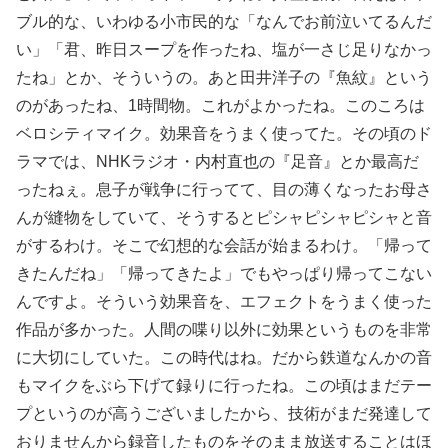
ブル的な、いわゆる小市民的な「なんでお前泣いてるんだ
い」「君、昨日スープを作ったね、塩が一さじ足りなかっ
たね」とか、そういうの。あと田井洋子の『魚紋』という
のがあったね、1時間物。これがよかったね。このころは
ベロシティマイク。効果音をうまく使ってた。その頃のド
ラマでは、NHKラジオ・内村直也の『足音』とか最高だ
ったねぇ。息子が戦争に行ってて、目の薄くなったお母さ
んが縫物をしていて、そうするとピシャピシャピシャと音
がするわけ。そこで幻想的な会話が始まるわけ。「帰って
きたんだね」「帰ってきたよ」でもやっぱり帰ってこない
んですよ。そういう効果音を、エフェクトをうまく使った
作品が多かった。人間の喋り以外に効果というものを非常
に大切にしていた。この時代はね。だから鉄道なんかの音
もマイクをぶら下げて録りに行ったね。この頃はまだテー
プというのが高うございましたから、技術がまだ発達して
おりませんから録音したものをそのまま放送することはほ