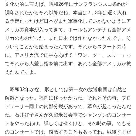
文化史的に言えば、昭和26年にサンフランシスコ条約が
調印されたからそれ以降だね、本当は2，3年は遅く入れ
る予定だったけど日本がまた軍事化していかないようにア
メリカの資本が入ってきて、ホールもアンテナも全部アメ
リカのものだった。まだ日本では作れなかったんです。そ
ういうことから始まったんです。それからスタートの時
に、アメリカ流で両手をあげて「ワン、ツー、スリー」っ
てそれから人差し指を前に出す、あれも全部アメリカが教
えたんですよ。
昭和32年かな、形としては第一次の放送劇団は自然と
解散となった。福岡に移ったからね。それとその時、プロ
デューサー同士の内部分裂があって、革命が起こったんだ
ね。石井好子さんが久留米公会堂でシャンソンのコンサー
トをやったわけ。詳しくは省くけど、その時の事。でもそ
のコンサートでは、感激することもあってね。戦後すぐだ