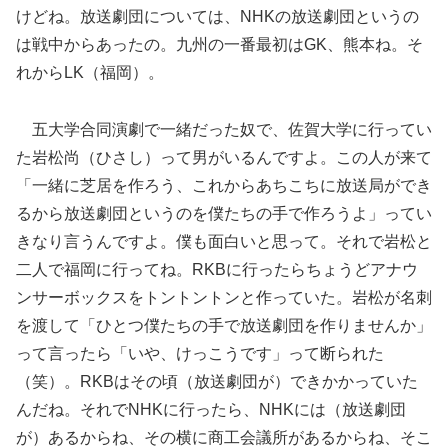
けどね。放送劇団については、NHKの放送劇団というの
は戦中からあったの。九州の一番最初はGK、熊本ね。そ
れからLK（福岡）。
五大学合同演劇で一緒だった奴で、佐賀大学に行ってい
た岩松尚（ひさし）って男がいるんですよ。この人が来て
「一緒に芝居を作ろう、これからあちこちに放送局ができ
るから放送劇団というのを僕たちの手で作ろうよ」ってい
きなり言うんですよ。僕も面白いと思って。それで岩松と
二人で福岡に行ってね。RKBに行ったらちょうどアナウ
ンサーボックスをトントントンと作っていた。岩松が名刺
を渡して「ひとつ僕たちの手で放送劇団を作りませんか」
って言ったら「いや、けっこうです」って断られた
（笑）。RKBはその頃（放送劇団が）できかかっていた
んだね。それでNHKに行ったら、NHKには（放送劇団
が）あるからね、その横に商工会議所があるからね、そこ