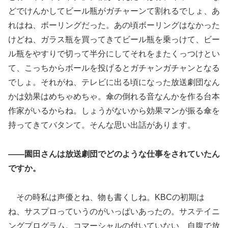
どでけんかしてビール瓶がガチャーンて割れるでしょ、あ
れはね、ボーリングだった。あの頃ボーリングはなかった
けどね、ガラス瓶を買ってきてビール瓶を乗っけて、ビー
ル瓶をやすりで切って半分にしてそれをまたくっつけとい
て、こっちからボールを投げるとガチャンガチャンとなる
でしょ。それがね、テレビに出る頃になった放送劇団なん
かは効果はめちゃめちゃ。傘の倒れる音なんかを作る台本
作家がいるからね。しょうがないから効果マンが振る傘を
持ってきてバタンて。そんな思い出話があります。
――園田さんは放送劇団でどのような仕事をされていたん
ですか。
その時私は声優とね、物も書くしね。KBCの初期は
ね、サスプロっていうのがいっぱいあったの。サステイニ
ングプログラム。コマーシャルの付いていない、自腹で放