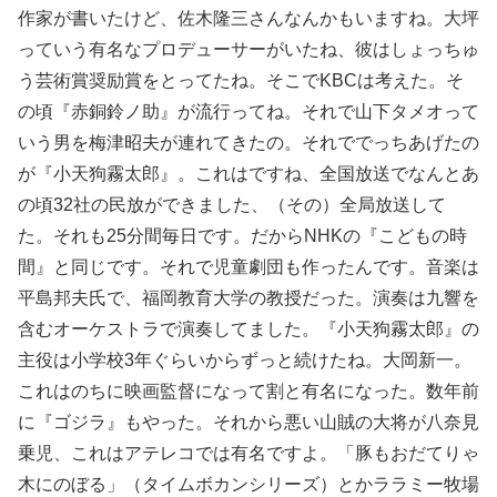
作家が書いたけど、佐木隆三さんなんかもいますね。大坪
っていう有名なプロデューサーがいたね、彼はしょっちゅ
う芸術賞奨励賞をとってたね。そこでKBCは考えた。そ
の頃『赤銅鈴ノ助』が流行ってね。それで山下タメオって
いう男を梅津昭夫が連れてきたの。それででっちあげたの
が『小天狗霧太郎』。これはですね、全国放送でなんとあ
の頃32社の民放ができました、（その）全局放送して
た。それも25分間毎日です。だからNHKの『こどもの時
間』と同じです。それで児童劇団も作ったんです。音楽は
平島邦夫氏で、福岡教育大学の教授だった。演奏は九響を
含むオーケストラで演奏してました。『小天狗霧太郎』の
主役は小学校3年ぐらいからずっと続けたね。大岡新一。
これはのちに映画監督になって割と有名になった。数年前
に『ゴジラ』もやった。それから悪い山賊の大将が八奈見
乗児、これはアテレコでは有名ですよ。「豚もおだてりゃ
木にのぼる」（タイムボカンシリーズ）とかララミー牧場