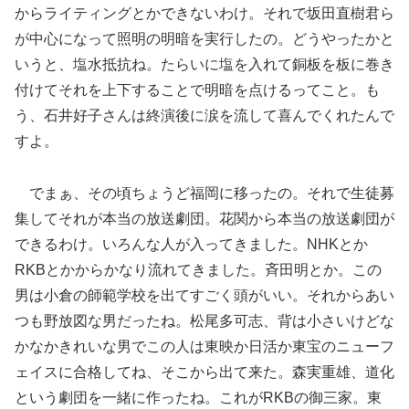
からライティングとかできないわけ。それで坂田直樹君ら
が中心になって照明の明暗を実行したの。どうやったかと
いうと、塩水抵抗ね。たらいに塩を入れて銅板を板に巻き
付けてそれを上下することで明暗を点けるってこと。も
う、石井好子さんは終演後に涙を流して喜んでくれたんで
すよ。
でまぁ、その頃ちょうど福岡に移ったの。それで生徒募
集してそれが本当の放送劇団。花関から本当の放送劇団が
できるわけ。いろんな人が入ってきました。NHKとか
RKBとかからかなり流れてきました。斉田明とか。この
男は小倉の師範学校を出てすごく頭がいい。それからあい
つも野放図な男だったね。松尾多可志、背は小さいけどな
かなかきれいな男でこの人は東映か日活か東宝のニューフ
ェイスに合格してね、そこから出て来た。森実重雄、道化
という劇団を一緒に作ったね。これがRKBの御三家。東