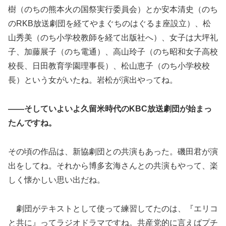
樹（のちの熊本火の国祭実行委員会）とか安本清史（のち
のRKB放送劇団を経てやまぐちのはぐるま座設立）、松
山秀美（のち小学校教師を経て出版社へ）、女子は大坪礼
子、加藤展子（のち電通）、高山玲子（のち昭和女子高校
校長、日田教育学園理事長）、松山恵子（のち小学校校
長）という女がいたね。岩松が演出やってね。
――そしていよいよ久留米時代のKBC放送劇団が始まっ
たんですね。
その頃の作品は、新協劇団との共演もあった。磯田君が演
出をしてね。それから博多玄海さんとの共演もやって、楽
しく懐かしい思い出だね。
劇団がテキストとして使って練習してたのは、『エリコ
と共に』ってラジオドラマですね。共産党的に言えばプチ