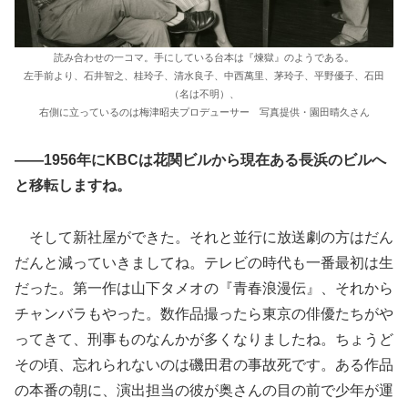
読み合わせの一コマ。手にしている台本は『煉獄』のようである。
左手前より、石井智之、桂玲子、清水良子、中西萬里、茅玲子、平野優子、石田
（名は不明）、
右側に立っているのは梅津昭夫プロデューサー 写真提供・園田晴久さん
――1956年にKBCは花関ビルから現在ある長浜のビルへ
と移転しますね。
そして新社屋ができた。それと並行に放送劇の方はだん
だんと減っていきましてね。テレビの時代も一番最初は生
だった。第一作は山下タメオの『青春浪漫伝』、それから
チャンバラもやった。数作品撮ったら東京の俳優たちがや
ってきて、刑事ものなんかが多くなりましたね。ちょうど
その頃、忘れられないのは磯田君の事故死です。ある作品
の本番の朝に、演出担当の彼が奥さんの目の前で少年が運