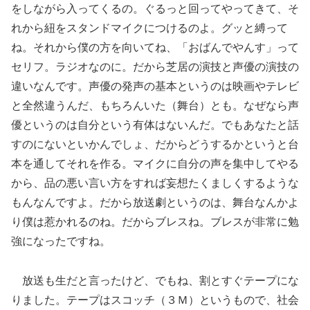
をしながら入ってくるの。ぐるっと回ってやってきて、そ
れから紐をスタンドマイクにつけるのよ。グッと縛って
ね。それから僕の方を向いてね、「おばんでやんす」って
セリフ。ラジオなのに。だから芝居の演技と声優の演技の
違いなんです。声優の発声の基本というのは映画やテレビ
と全然違うんだ、もちろんいた（舞台）とも。なぜなら声
優というのは自分という有体はないんだ。でもあなたと話
すのにないといかんでしょ、だからどうするかというと台
本を通してそれを作る。マイクに自分の声を集中してやる
から、品の悪い言い方をすれば妄想たくましくするような
もんなんですよ。だから放送劇というのは、舞台なんかよ
り僕は惹かれるのね。だからブレスね。ブレスが非常に勉
強になったですね。
放送も生だと言ったけど、でもね、割とすぐテープにな
りました。テープはスコッチ（３Ｍ）というもので、社会