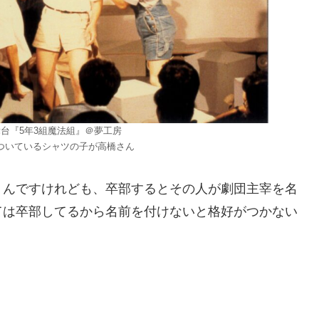
舞台『5年3組魔法組』＠夢工房
ついているシャツの子が高橋さん
くんですけれども、卒部するとその人が劇団主宰を名
ては卒部してるから名前を付けないと格好がつかない