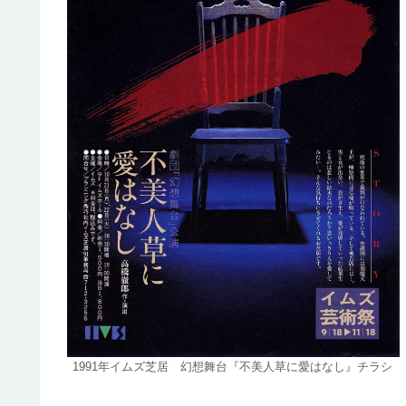
1991年イムズ芝居 幻想舞台『不美人草に愛はなし』チラシ