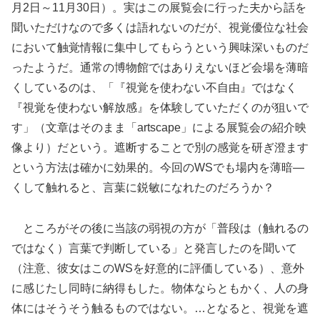
月2日～11月30日）。実はこの展覧会に行った夫から話を
聞いただけなので多くは語れないのだが、視覚優位な社会
において触覚情報に集中してもらうという興味深いものだ
ったようだ。通常の博物館ではありえないほど会場を薄暗
くしているのは、「『視覚を使わない不自由』ではなく
『視覚を使わない解放感』を体験していただくのが狙いで
す」（文章はそのまま「artscape」による展覧会の紹介映
像より）だという。遮断することで別の感覚を研ぎ澄ます
という方法は確かに効果的。今回のWSでも場内を薄暗―
くして触れると、言葉に鋭敏になれたのだろうか？
ところがその後に当該の弱視の方が「普段は（触れるの
ではなく）言葉で判断している」と発言したのを聞いて
（注意、彼女はこのWSを好意的に評価している）、意外
に感じたし同時に納得もした。物体ならともかく、人の身
体にはそうそう触るものではない。…となると、視覚を遮