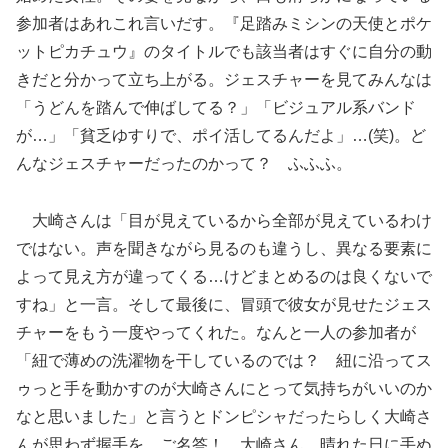
参加者はあれこれ言いだす。『足踏みミシンの天使とポケ
ットピカチュウ』のタイトルでも該当者はすぐに自分の動
きだと分かって立ち上がる。ジェスチャーを見てみんなは
「うどんを踏んで伸ばしてる？」「ビジュアル系バンド
が…」「貧乏ゆすりで、ポイ活してるんだよ」…(笑)。ど
んなジェスチャーだったのかって？ ふふふ。
大崎さんは「目が見えているから全部が見えているわけ
ではない。声を聞きながら見るのも違うし、異なる要素に
よって見え方が違ってくる…けどまとめるのは良くないで
すね」と一言。そして最後に、冒頭で彼女が見せたジェス
チャーをもう一度やってくれた。なんと一人の参加者が
「紐で薄めの洗濯物を干しているのでは？ 紐に沿ってス
ゥっと手を動かすのが大崎さんにとって気持ちがいいのか
なと思いました」と言うとドンピシャだったらしく大崎さ
んが思わず握手を。ご名答！ 大崎さん、晴れた日に手ぬ