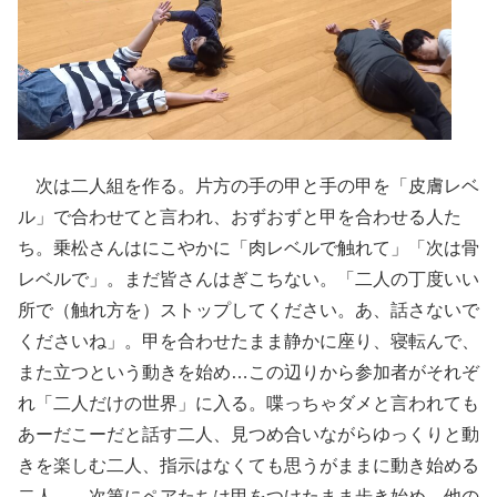
次は二人組を作る。片方の手の甲と手の甲を「皮膚レベ
ル」で合わせてと言われ、おずおずと甲を合わせる人た
ち。乗松さんはにこやかに「肉レベルで触れて」「次は骨
レベルで」。まだ皆さんはぎこちない。「二人の丁度いい
所で（触れ方を）ストップしてください。あ、話さないで
くださいね」。甲を合わせたまま静かに座り、寝転んで、
また立つという動きを始め…この辺りから参加者がそれぞ
れ「二人だけの世界」に入る。喋っちゃダメと言われても
あーだこーだと話す二人、見つめ合いながらゆっくりと動
きを楽しむ二人、指示はなくても思うがままに動き始める
二人…。次第にペアたちは甲をつけたまま歩き始め、他の