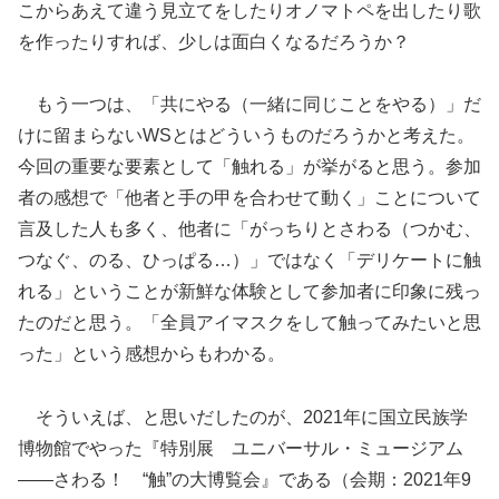
こからあえて違う見立てをしたりオノマトペを出したり歌
を作ったりすれば、少しは面白くなるだろうか？
もう一つは、「共にやる（一緒に同じことをやる）」だ
けに留まらないWSとはどういうものだろうかと考えた。
今回の重要な要素として「触れる」が挙がると思う。参加
者の感想で「他者と手の甲を合わせて動く」ことについて
言及した人も多く、他者に「がっちりとさわる（つかむ、
つなぐ、のる、ひっぱる…）」ではなく「デリケートに触
れる」ということが新鮮な体験として参加者に印象に残っ
たのだと思う。「全員アイマスクをして触ってみたいと思
った」という感想からもわかる。
そういえば、と思いだしたのが、2021年に国立民族学
博物館でやった『特別展 ユニバーサル・ミュージアム
――さわる！ “触”の大博覧会』である（会期：2021年9