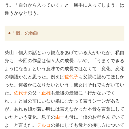
う。「自分から入っていく」と「勝手に入ってしまう」は
違うかなと思う。
●「個」の物語
柴山：個人の話という観点をあげている人がいたが、私自
身も、今回の作品は個々人の成長…いや、「うまくできる
ようになる」という意味での成長ではなくて…変化、変化
の物語かなと思った。例えば
佐代子
も父親に認めてほしか
った。何者かになりたいという…彼女はそれでもがいてい
た。
佐代子
の父・
正雄
も最後の最後に「行かないでく
れ…」と目の前にいない娘にむかって言うシーンがある
が、あれも娘が若い時には言えなかった本音を言葉にして
いたという変化。息子の
由一
も母に「僕のお母さんでいて
よ」と言えた。
テルコ
の娘にしても母との接し方について