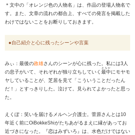
＊文中の「オレンジ色の人物名」は、作品の登場人物名で
す。また、文章の流れの都合上、すべての発言を掲載した
わけではないことをお断りしておきます。
●自己紹介と心に残ったシーンや言葉
みぃ：最後の
政雄
さんのシーンが心に残った。私には3人
さなか
の息子がいて、それぞれが独り立ちしていく
最中
にモヤモ
ヤしていることが、芝居を見て「こういうことだったん
だ！」とすっきりした。泣けて。見られてよかったと思っ
た。
えくぼ：笑いを届けるメルヘン介護士。菅原さんとは10
年近く前にOiBokkeShiがたちあがるまえに縁があってお
近づきになった。『恋はみずいろ』は、水色だけではない