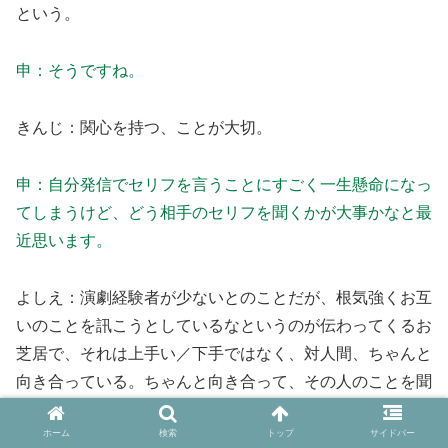
という。
申：そうですね。
きんじ：関心を持つ、ことが大切。
申：自分発信でセリフを言うことにすごく一生懸命になっ
てしまうけど、どう相手のセリフを聞くかが大事かなと最
近思います。
よしえ：演劇経験者が少ないとのことだが、根気強くお互
いのことを訊こうとしているなというのが伝わってくるお
芝居で、それは上手い／下手ではなく、対人間、ちゃんと
向き合っている。ちゃんと向き合って、その人のことを聞
いてやろうとする。それは演劇の上で当たり前のことなん
ホーム
検索
トップ
サイドバー
だけど、それを根気強くやろうとしている演劇だなと。と