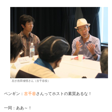
左が吉田省悟さん（古千谷役）
ペンギン：
古千谷
さんってホストの素質あるな！
一同：ああ～！