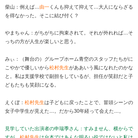
柴山：例えば…
由一
くんも抑えて抑えて…大人にならざる
を得なかった。そこに結び付く？
やまちゃん：がちがちに拘束されて。それが外れれば…そ
っちの方が人生が楽しいと思う。
みぃ：（舞台の）グループホーム青空のスタッフたちがに
こやかで優しいから
松村先生
がああいう風になれたのかな
と。私は支援学校で副担をしているが、担任が笑顔だと子
どもたちも笑顔になる。
えくぼ：
松村先生
は子どもに戻ったことで、冒頭シーンの
女子中学生が見えた…。だから30年経って会えた…。
見学していた出演者の申瑞季さん：すみません、横からで
すが…
松村先生
は台本ではあんな明るい役ではないと私は