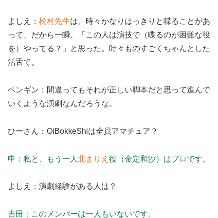
よしえ：
松村先生
は、時々かなりはっきりと喋ることがあ
って、だから一瞬、「この人は演技で（喋るのが困難な役
を）やってる？」と思った。時々ものすごくちゃんとした
活舌で。
ペンギン：間違ってもそれが正しい脚本だと思って進んで
いくような演劇なんだろうな。
ひーさん：OiBokkeShiは全員アマチュア？
申：私と、もう一人
北まりえ
役（金定和沙）はプロです。
よしえ：演劇経験がある人は？
吉田：このメンバーは一人もいないです。