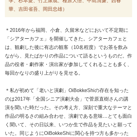
季、杉本愛、竹上康成、種原大悟、中島清廉、西春
華、吉田省吾、岡田忠雄）
＊2016年から福岡、小倉、久留米などにおいて不定期に
「シアターカフェ」を開催してきた。シアターカフェと
は、観劇した後に有志の観客（10名程度）でお茶を飲み
ながら、見たばかりの作品について語るというものだ。作
品の役者・劇作家・演出家が参加してくれることも多く、
毎回かなりの盛り上がりを見せる。
＊私が初めて「老いと演劇」OiBokkeShiの存在を知った
のは2017年「全国シニア演劇大会」で菅原直樹さんの講
演を聞いた時だった。その考え方、深刻で重大なテーマと
作品の明るさの組み合わせ、演劇である意味…とても面白
く聞いて、その日以来、いつか生で作品を見たいと願って
いた。同じようにOiBokkeShiに関心を持つ方も多かった