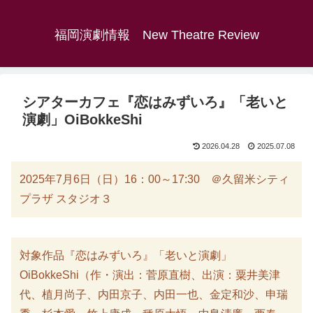
福岡演劇情報 New Theatre Review
シアターカフェ『恋はみずいろ』「老いと
演劇」OiBokkeShi
2026.04.28
2025.07.08
2025年7月6日（日）16：00～17:30 ＠久留米シティ
プラザ スタジオ３
対象作品『恋はみずいろ』「老いと演劇」
OiBokkeShi（作・演出：菅原直樹、出演：粟井美津
代、植月尚子、内田京子、内田一也、金定和沙、申瑞