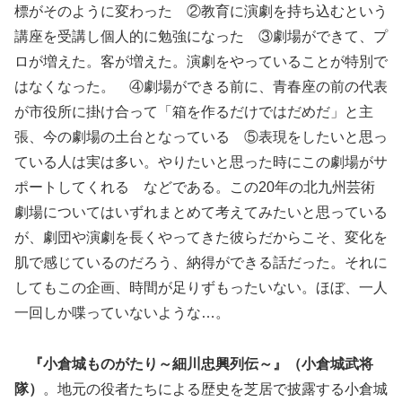
標がそのように変わった ②教育に演劇を持ち込むという
講座を受講し個人的に勉強になった ③劇場ができて、プ
ロが増えた。客が増えた。演劇をやっていることが特別で
はなくなった。 ④劇場ができる前に、青春座の前の代表
が市役所に掛け合って「箱を作るだけではだめだ」と主
張、今の劇場の土台となっている ⑤表現をしたいと思っ
ている人は実は多い。やりたいと思った時にこの劇場がサ
ポートしてくれる などである。この20年の北九州芸術
劇場についてはいずれまとめて考えてみたいと思っている
が、劇団や演劇を長くやってきた彼らだからこそ、変化を
肌で感じているのだろう、納得ができる話だった。それに
してもこの企画、時間が足りずもったいない。ほぼ、一人
一回しか喋っていないような…。
『小倉城ものがたり～細川忠興列伝～』（小倉城武将
隊）
。地元の役者たちによる歴史を芝居で披露する小倉城