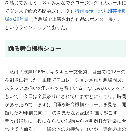
を感じてみよう ８）みんなでクロージング（大ホールに
てダンスで締める閉会式）、９）
特別展示・北九州芸術劇
場の20年展
（当劇場で上演された作品のポスター展）、
というラインナップであった。
踊る舞台機構ショー
私は「演劇LOVE♡キタキュー文化祭」目当てに12日の
み劇場に行った。風船でデコレーションされた劇場周辺、
スタッフは揃いのTシャツを着ている。なじみのスタッフ
もいて、今日は全員駆り出されていますとにっこり。時間
があったので、まずは「踊る舞台機構ショー」を見る。開
館した20年前に同じものを見たなと記憶を掘り起こす。
普段は絶対に主役にならない吊物やら照明器具が音楽に合
わせて「踊る」。「縁の下の力持ち」（いや、舞台の上の