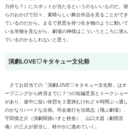
力持ち？）にスポットが当たるというのもいいものだ。彼
らのおかげで日々、素晴らしい舞台作品を見ることができ
ているのだから。まるで意思を持つ生き物のように動いて
いる吊物を見ながら、劇場の神様はこういうところに潜ん
でいるのかもしれないと思う。
演劇LOVE♡キタキュー文化祭
さてお目当ての「演劇LOVE♡キタキュー文化祭」はオ
ープニングから終演までに７つの短編芝居とトークショー
があり、途中に短い休憩を２度挟むけれど４時間ぶっ通し
のかなりハードな企画。司会進行を泊篤志（飛ぶ劇場）、
守田慎之介（演劇関係いすと校舎）、山口大器（劇団言
魂）の三人が担当し、軽やかに進めていく。