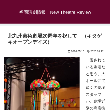
福岡演劇情報 New Theatre Review
北九州芸術劇場20周年を祝して （キタゲ
キオープンデイズ）
2026.05.15
2023.09.12
愛されて
いる劇場だ
と思う。大
ホールにて
多くの劇場
スタッフ
が、劇場近
隣の商店街