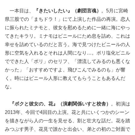
一本目は、
『きたいしたい』（劇団言魂）
。5月に宮崎
県三股での「まちドラ！」にて上演した作品の再演。恋人
に振られたミナモと、彼女を慰めるために一緒に海にやっ
てきたキラリ。ミナモはビニールにため息を詰め、これは
幸せを詰めているのだと言う。海で見つけたビニールの人
形に空気を入れるとそれは人間になり…。ポリ塩化ビニル
でできた人「ポリ」のセリフ、「漂流してみるのも悪くな
かった」「おすすめですよ、飛びこんでみるのも」が響
く。時にはビニール人形に教えてもらうこともあるんだ
な。
『ボクと彼女の、花』（演劇関係いすと校舎）
。初演は
2013年、今回で4回目の上演。花と共にいくつかのシーン
を描きながら人の一生を見せる、割と壮大な話だ。花を踏
みつぶす男子、花見で誰かと出会い、弟との初のご対面で