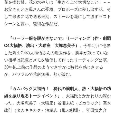
花を摘む姉、花の水やりは「生きる上で大切なこと」－－
お父さんとお母さんの受粉、プロポーズに差し出す花、そ
して最後に花で送る最期。ストールを花にして渡すラスト
シーンと言い、繊細な作品だ。
『セーラー服を脱がさないで』リーディング（作・劇団
C4大福悟、演出・大猫座 大塚恵美子）
。今年1月に他界
した劇団C4の大福悟さんの過去作を、脚本が残っていな
い後半は記憶とメモを駆使して作ったリーディング公演。
30年以上前の作品のようでさすがに時代を感じさせる
が、パワフルで荒唐無稽。頬が緩む。
『カムバック大福悟！ 稀代の演劇人、故・大福悟の功
績を振り返るトークイベント』
。大福氏とかかわりの深か
った、大塚恵美子（大猫座）谷瀬未紀（ピカラック）高木
政則（タカキキカク）泊篤志（飛ぶ劇場）、守田慎之介