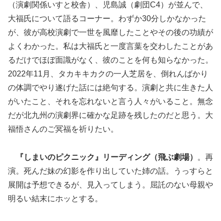
（演劇関係いすと校舎）、児島誠（劇団C4）が並んで、
大福氏について語るコーナー。わずか30分しかなかった
が、彼が高校演劇で一世を風靡したことやその後の功績が
よくわかった。私は大福氏と一度言葉を交わしたことがあ
るだけでほぼ面識がなく、彼のことを何も知らなかった。
2022年11月、タカキキカクの一人芝居を、倒れんばかり
の体調でやり遂げた話には絶句する。演劇と共に生きた人
がいたこと、それを忘れないと言う人々がいること。無念
だが北九州の演劇界に確かな足跡を残したのだと思う。大
福悟さんのご冥福を祈りたい。
『しまいのピクニック』リーディング（飛ぶ劇場）
。再
演。死んだ妹の幻影を作り出していた姉の話。うっすらと
展開は予想できるが、見入ってしまう。屈託のない母親や
明るい結末にホッとする。