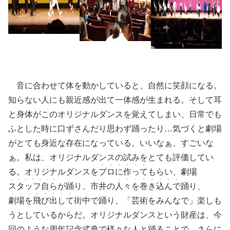
音に合わせて体を動かしていると、自然に笑顔になる。
知らない人にも親近感が出て一体感が生まれる。そして耳
と身体がこのオリジナルダンスを覚えてしまい、日常でも
ふとした時に口ずさんだり思わず踊ったり…気づくと劇場
がとても身近な存在になっている。いいなぁ、すごいな
ぁ。私は、オリジナルダンスの試みをとても評価してい
・・・・・・
る。オリジナルダンスを
プロに作って
もらい、劇場
・・・・・・・
・・・・・・・・
スタッフ自ら
が踊り、市井の
人々を巻き込んで
踊り、
・・・・・・・・
劇場を飛び出して
街中で踊り、「芸術をみんなで」楽しも
うとしているからだ。オリジナルダンスという財産は、今
回のような周年記念式典で様々な人と踊ることで、さらに