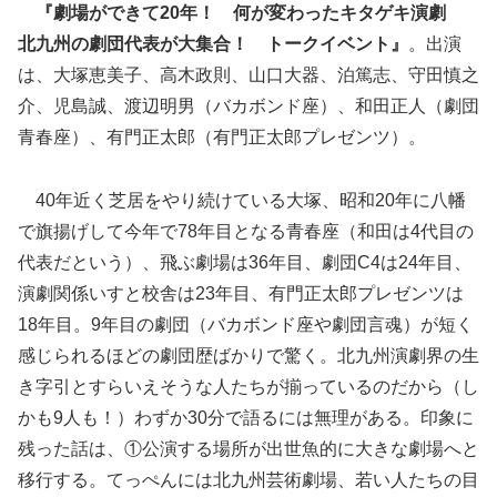
『劇場ができて20年！ 何が変わったキタゲキ演劇
北九州の劇団代表が大集合！ トークイベント』
。出演
は、大塚恵美子、高木政則、山口大器、泊篤志、守田慎之
介、児島誠、渡辺明男（バカボンド座）、和田正人（劇団
青春座）、有門正太郎（有門正太郎プレゼンツ）。
40年近く芝居をやり続けている大塚、昭和20年に八幡
で旗揚げして今年で78年目となる青春座（和田は4代目の
代表だという）、飛ぶ劇場は36年目、劇団C4は24年目、
演劇関係いすと校舎は23年目、有門正太郎プレゼンツは
18年目。9年目の劇団（バカボンド座や劇団言魂）が短く
感じられるほどの劇団歴ばかりで驚く。北九州演劇界の生
き字引とすらいえそうな人たちが揃っているのだから（し
かも9人も！）わずか30分で語るには無理がある。印象に
残った話は、①公演する場所が出世魚的に大きな劇場へと
移行する。てっぺんには北九州芸術劇場、若い人たちの目