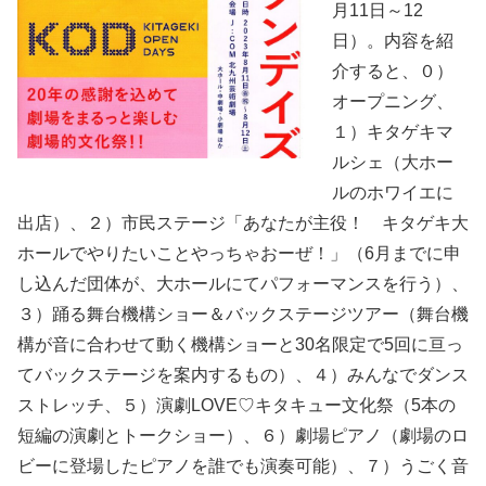
月11日～12
日）。内容を紹
介すると、０）
オープニング、
１）キタゲキマ
ルシェ（大ホー
ルのホワイエに
出店）、２）市民ステージ「あなたが主役！ キタゲキ大
ホールでやりたいことやっちゃおーぜ！」（6月までに申
し込んだ団体が、大ホールにてパフォーマンスを行う）、
３）踊る舞台機構ショー＆バックステージツアー（舞台機
構が音に合わせて動く機構ショーと30名限定で5回に亘っ
てバックステージを案内するもの）、４）みんなでダンス
ストレッチ、５）演劇LOVE♡キタキュー文化祭（5本の
短編の演劇とトークショー）、６）劇場ピアノ（劇場のロ
ビーに登場したピアノを誰でも演奏可能）、７）うごく音